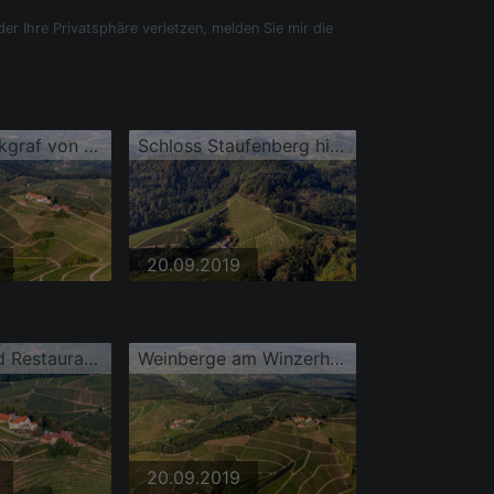
der Ihre Privatsphäre verletzen, melden Sie mir die
Weingut Markgraf von Baden im Schloss Staufenberg
Schloss Staufenberg hinterm Stollenberg
20.09.2019
Weinguts und Restaurants Schloss Staufenberg
Weinberge am Winzerhof und Burganlage des Schloss Staufenberg
20.09.2019