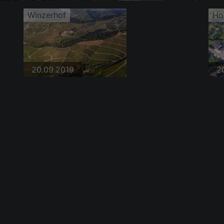
Winzerhof
Ho
20.09.2019
2