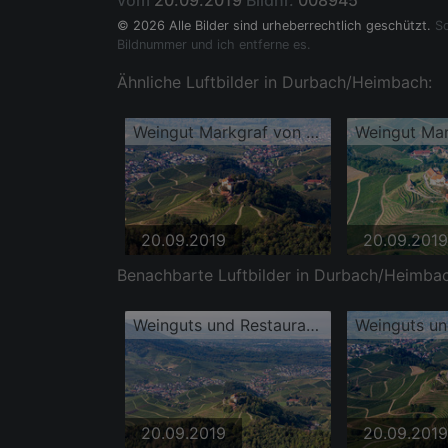
vom
20.09.2019
Bildnr.
008945
© 2026 Alle Bilder sind urheberrechtlich geschützt.
So
Bildnummer und ich entferne es.
Ähnliche Luftbilder in Durbach/Heimbach:
Weingut Markgraf von Baden im Schloss Staufenberg
20.09.2019
20.09.2019
Benachbarte Luftbilder in Durbach/Heimbac
Weinguts und Restaurants Schloss Staufenberg
20.09.2019
20.09.2019