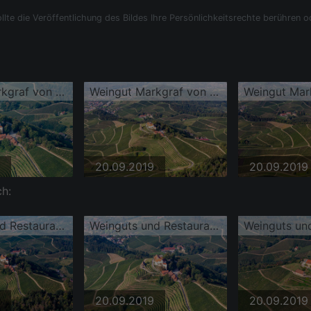
llte die Veröffentlichung des Bildes Ihre Persönlichkeitsrechte berühren o
Weingut Markgraf von Baden im Schloss Staufenberg
Weingut Markgraf von Baden im Schloss Staufenberg
20.09.2019
20.09.2019
h:
Weinguts und Restaurants Schloss Staufenberg
Weinguts und Restaurants Schloss Staufenberg
20.09.2019
20.09.2019