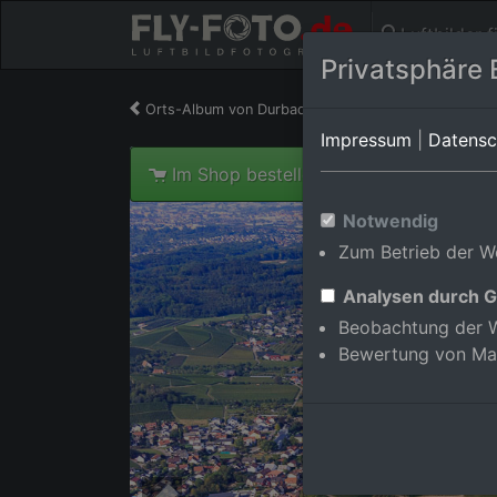
Luftbilder 
Privatsphäre 
Orts-Album von Durbach/Heimbach
in Baden-Wü
Impressum
|
Datensc
Im Shop bestellen
Notwendig
Zum Betrieb der We
Analysen durch G
Beobachtung der W
Bewertung von Ma