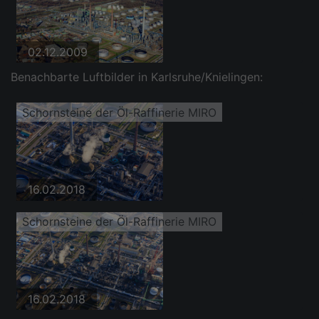
02.12.2009
Benachbarte Luftbilder in Karlsruhe/Knielingen:
Schornsteine der Öl-Raffinerie MIRO
16.02.2018
Schornsteine der Öl-Raffinerie MIRO
16.02.2018