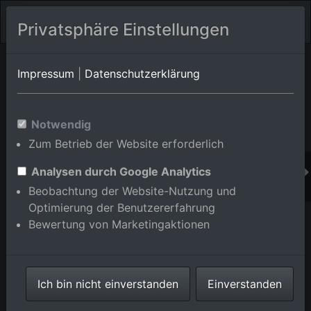
Privatsphäre Einstellungen
Orts-Album von Karlsruhe/Knielingen
in Baden-
Impressum
|
Datenschutzerklärung
Württemberg,Deutschland
Im Shop bestellen
Notwendig
Zum Betrieb der Website erforderlich
Analysen durch Google Analytics
Beobachtung der Website-Nutzung und
Optimierung der Benutzererfahrung
Bewertung von Marketingaktionen
Ich bin nicht einverstanden
Einverstanden
Tanks und Produktionsanlagen der Mineralölraffinerie