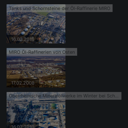
Tanks und Schornsteine der Öl-Raffinerie MIRO
16.02.2018
MIRO Öl-Raffinerien von Osten
17.02.2008
Oberrheinische Mineralölwerke im Winter bei Schnee
16.02.2010