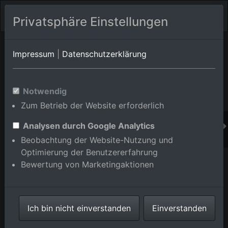
Privatsphäre Einstellungen
Orts-Album von Karlsruhe/Oststadt
in Baden-
Impressum
|
Datenschutzerklärung
Württemberg,Deutschland
Im Shop bestellen
Notwendig
Zum Betrieb der Website erforderlich
Analysen durch Google Analytics
Beobachtung der Website-Nutzung und
Optimierung der Benutzererfahrung
Bewertung von Marketingaktionen
Ich bin nicht einverstanden
Einverstanden
Strassenbahndepot des Karlsruher