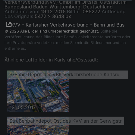
Verkehrsverbund(KVV) GmbH im Ortsteil Oststadt im
Bundesland Baden-Württemberg, Deutschland
Aufnahme vom
19.12.2015
Bildnr.
085272
Auflösung
des Orignals
5472 x 3648 px
KVV - Karlsruher Verkehrsverbund - Bahn und Bus
© 2026 Alle Bilder sind urheberrechtlich geschützt.
Sollte die
Veröffentlichung des Bildes Ihre Persönlichkeitsrechte berühren oder
Ihre Privatsphäre verletzen, melden Sie mir die Bildnummer und ich
entferne es.
Ähnliche Luftbilder in Karlsruhe/Oststadt:
S-Bahn-Depot der VBK Verkehrsbetriebe Karlsruhe GmbH in der Tullastr
21.05.2017
Straßenbahndepot Ost des KVV an der Gerwigstr