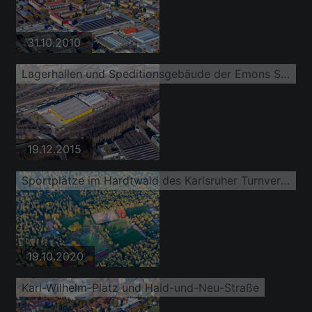
31.10.2010
Lagerhallen und Speditionsgebäude der Emons Spedition GmbH und des DM Logistikzentrum am Güterbahnhof
19.12.2015
Sportplätze im Hardtwald des Karlsruher Turnverein 1846, des DJK Karlsruhe Ost 1912 und des FC Fackel Karlsruhe eV
19.10.2020
Karl-Wilhelm-Platz und Haid-und-Neu-Straße