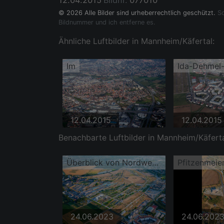
12.04.2015
Bildnr.
077010
© 2026 Alle Bilder sind urheberrechtlich geschützt.
So
Bildnummer und ich entferne es.
Ähnliche Luftbilder in Mannheim/Käfertal:
Im
Ida-Dehmel
12.04.2015
12.04.2015
Benachbarte Luftbilder in Mannheim/Käferta
Überblick von Nordwest auf Spinelli-Park der Bundesgartenschau Mannheim BUGA 2023
24.06.2023
24.06.202