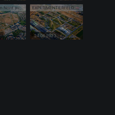
Überblick von Nord auf Spinelli-Park der Bundesgartenschau Mannheim BUGA 2023
EXPERIMENTIERFELD auf dem Spinelli-Park der Bundesgartenschau Mannheim BUGA 2023 https://www.buga23.de
24.06.2023