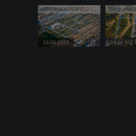
eXPERIMENTIERFELD im Spinelli-Park der Bundesgartenschau Mannheim BUGA 2023
24.06.2023
24.06.202