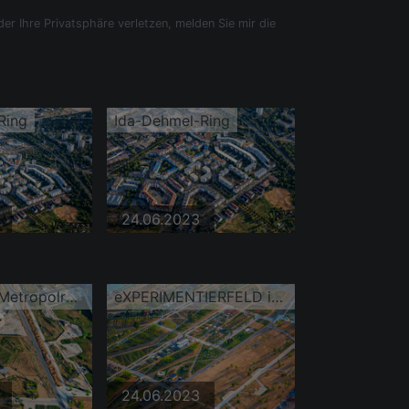
der Ihre Privatsphäre verletzen, melden Sie mir die
Ring
Ida-Dehmel-Ring
24.06.2023
Pavillon der Metropolregion Rhein-Neckar und Bionischer Holzpavillonauf im Spinelli-Park der Bundesgartenschau Mannheim BUGA 2023 https://www.buga23.de
eXPERIMENTIERFELD im Spinelli-Park der Bundesgartenschau Mannheim BUGA 2023
24.06.2023