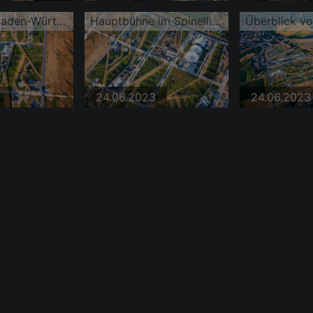
Treffpunkt Baden-Württemberg im Spinelli-Park der Bundesgartenschau Mannheim BUGA 2023 https://www.buga23.de
Hauptbühne im Spinelli-Park der Bundesgartenschau Mannheim BUGA 2023 https://www.buga23.de
3
24.06.2023
24.06.2023