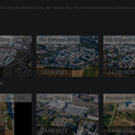
llte die Veröffentlichung des Bildes Ihre Persönlichkeitsrechte berühren o
-Ring
Ida-Dehmel-Ring
Ida-Dehmel-
24.06.2023
24.06.2023
l:
Pfitzenmeier Power Garden im Spinelli-Park der Bundesgartenschau Mannheim BUGA 2023 https://www.buga23.de
Trierer Straße
3
24.06.2023
24.06.2023