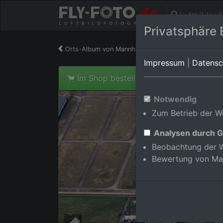
Luftbilder 
Privatsphäre 
Orts-Album von Mannheim/Käfertal
in Baden-Wü
Impressum
|
Datensc
Im Shop bestellen
Notwendig
Zum Betrieb der We
Analysen durch G
Beobachtung der W
Bewertung von Ma