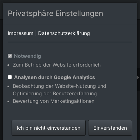
Privatsphäre Einstellungen
Orts-Album von Baiersbronn
in Baden-
Impressum
|
Datenschutzerklärung
Württemberg,Deutschland
Im Shop bestellen
Notwendig
Zum Betrieb der Website erforderlich
Analysen durch Google Analytics
Beobachtung der Website-Nutzung und
Optimierung der Benutzererfahrung
Bewertung von Marketingaktionen
Ich bin nicht einverstanden
Einverstanden
Seibelsecke, Skilift und Piste in Baiersbronn im