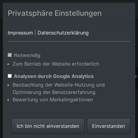
Privatsphäre Einstellungen
Orts-Album von Graben-Neudorf/Neudorf
in Baden-
Impressum
|
Datenschutzerklärung
Württemberg,Deutschland
Im Shop bestellen
Notwendig
Zum Betrieb der Website erforderlich
Analysen durch Google Analytics
Beobachtung der Website-Nutzung und
Optimierung der Benutzererfahrung
Bewertung von Marketingaktionen
Ich bin nicht einverstanden
Einverstanden
Schüttung im Ortsteil Neudorf in Graben-Neudorf im