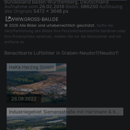
Bundesland Baden-Württemberg, Deutschland
Aufnahme vom
26.02.2016
Bildnr.
086250
Auflösung
des Orignals
5472 x 3648 px
WWW.GROSS-BAU.DE
© 2026 Alle Bilder sind urheberrechtlich geschützt.
Sollte die
Veröffentlichung des Bildes Ihre Persönlichkeitsrechte berühren oder
Ihre Privatsphäre verletzen, melden Sie mir die Bildnummer und ich
entferne es.
Benachbarte Luftbilder in Graben-Neudorf/Neudorf:
HeKa Herzog GmbH
26.08.2022
Industriegebiet Siemensstraße mit Hartmann & König Stromzuführungs AG und HeKa Fenster und Türen