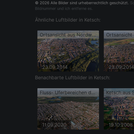
© 2026 Alle Bilder sind urheberrechtlich geschützt.
So
Bildnummer und ich entferne es.
Ähnliche Luftbilder in Ketsch:
Ortsansicht aus Nordwesten
23.09.2014
23.09.2014
Benachbarte Luftbilder in Ketsch:
Fluss- Uferbereichen des Altrheins und der Ketscher Rheininsel
Ketsch aus 
11.09.2020
19.10.2008