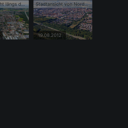
Stadtübersicht längs der A6 aus Südosten
Stadtansicht von Nordosten
19.08.2012