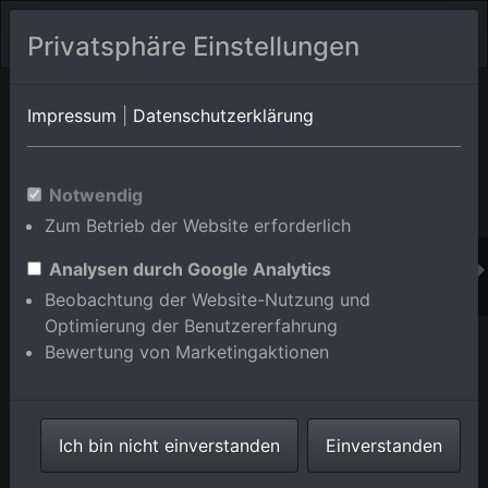
Privatsphäre Einstellungen
Orts-Album von Rastatt/Förch
in Baden-
Impressum
|
Datenschutzerklärung
Württemberg,Deutschland
Im Shop bestellen
Notwendig
Zum Betrieb der Website erforderlich
Analysen durch Google Analytics
Beobachtung der Website-Nutzung und
Optimierung der Benutzererfahrung
Bewertung von Marketingaktionen
Ich bin nicht einverstanden
Einverstanden
Schloss Favorite Rastatt, Schlosscafé Favorite und