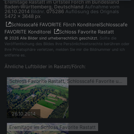
Eremitage Rastatt im Ortsteil Förch im Bundesland
Baden-Württemberg, Deutschland
Aufnahme vom
26.10.2014
Bildnr.
075286
Auflösung des Orignals
5472 x 3648 px
Schlosscafé FAVORITE Förch KonditoreiSchlosscafe
FAVORITE Konditorei
Schloss Favorite Rastatt
© 2026 Alle Bilder sind urheberrechtlich geschützt.
Sollte die
Veröffentlichung des Bildes Ihre Persönlichkeitsrechte berühren oder
Ihre Privatsphäre verletzen, melden Sie mir die Bildnummer und ich
entferne es.
Ähnliche Luftbilder in Rastatt/Förch:
Schloss Favorite Rastatt, Schlosscafé Favorite und Eremitage Rastatt
26.10.2014
Eremitage im Schloss Favorite Rastatt