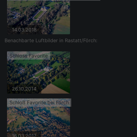
14.03.2018
Benachbarte Luftbilder in Rastatt/Förch:
Schloss Favorite
26.10.2014
Schloß Favorite bei Förch
16.03.2017