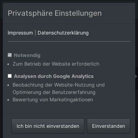
Privatsphäre Einstellungen
Orts-Album von Mannheim/Hochstätt
in Baden-
Impressum
|
Datenschutzerklärung
Württemberg,Deutschland
Im Shop bestellen
Notwendig
Zum Betrieb der Website erforderlich
Analysen durch Google Analytics
Beobachtung der Website-Nutzung und
Optimierung der Benutzererfahrung
Bewertung von Marketingaktionen
Ich bin nicht einverstanden
Einverstanden
SAP-Arena im Ortsteil Hochstätt in Mannheim im