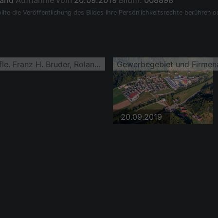
land
Aufnahme vom
20.09.2019
Bildnr.
008898
llte die Veröffentlichung des Bildes Ihre Persönlichkeitsrechte berühren o
Gewerbegebiet und Firmenansiedlung Höfle. Franz H. Bruder, Roland Erdrich in Höflie
20.09.2019