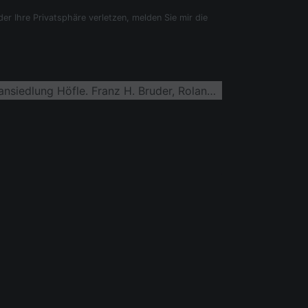
der Ihre Privatsphäre verletzen, melden Sie mir die
Gewerbegebiet und Firmenansiedlung Höfle. Franz H. Bruder, Roland Erdrich in Höflie