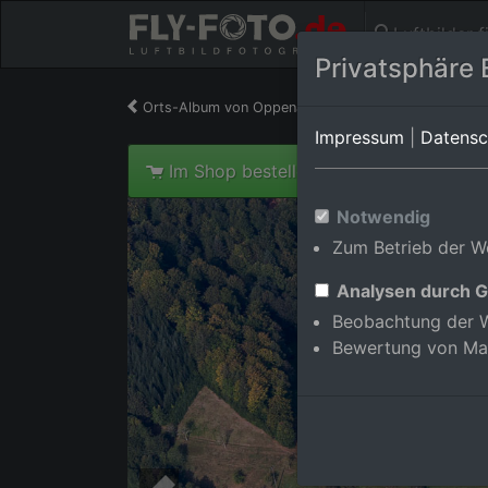
Luftbilder 
Privatsphäre 
Orts-Album von Oppenau/Ramsbach
in Baden-W
Impressum
|
Datensc
Im Shop bestellen
Notwendig
Zum Betrieb der We
Analysen durch G
Beobachtung der W
Bewertung von Ma