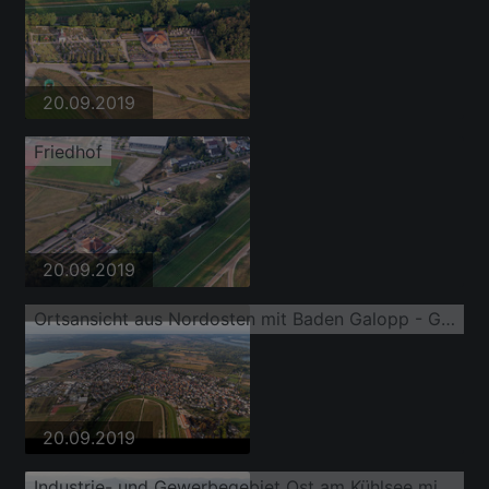
20.09.2019
Friedhof
20.09.2019
Ortsansicht aus Nordosten mit Baden Galopp - Galopprennbahn Baden-Baden
20.09.2019
Industrie- und Gewerbegebiet Ost am Kühlsee mit ELMAKO GmbH & Co. KG, Kronimus AG Betonsteinwerk, IKE Iffezheimer Kies- und Edelsplittwerk Max Kern GmbH & Co. KG,BKG Transportbeton GmbH + Co. KG und SWA Südwest Asphalt GmbH & Co. KG