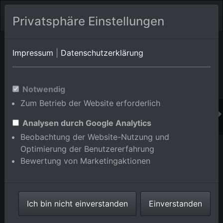
Privatsphäre Einstellungen
Orts-Album von Iffezheim
in Baden-Württemberg,Deutschland
Impressum
|
Datenschutzerklärung
Im Shop bestellen
Notwendig
Zum Betrieb der Website erforderlich
Analysen durch Google Analytics
Beobachtung der Website-Nutzung und
Optimierung der Benutzererfahrung
Bewertung von Marketingaktionen
Ich bin nicht einverstanden
Einverstanden
Reit- und Rennverein St. Georg Iffezheim e.V. und
Restaurant Surumu an der Rennbahn Iffezheim in