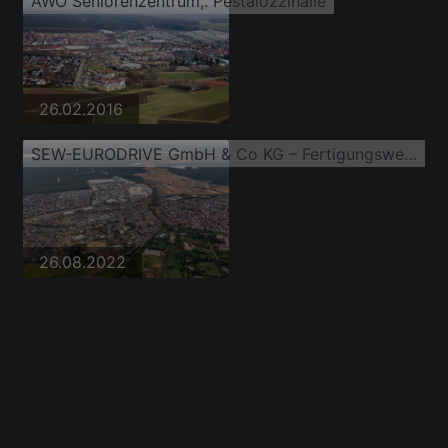
AWO Seniorenzentrum,. Pestalozzihalle
26.02.2016
SEW-EURODRIVE GmbH & Co KG – Fertigungswerk und SCC Mechanik/Mechatronik
26.08.2022