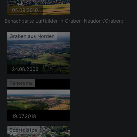
05.09.2010
Benachbarte Luftbilder in Graben-Neudorf/Graben:
Graben aus Norden
24.08.2008
Panorama
19.07.2018
Sportplätze