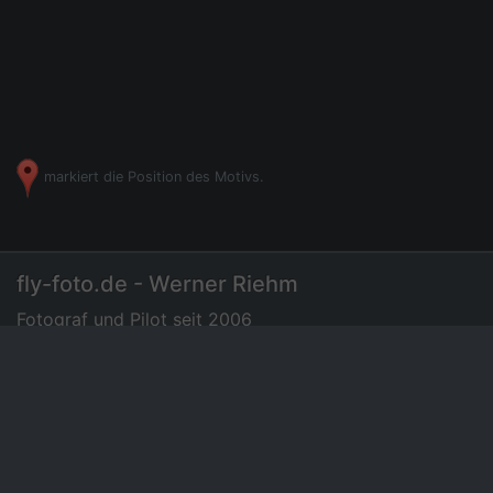
markiert die Position des Motivs.
fly-foto.de - Werner Riehm
Fotograf und Pilot seit 2006
07275 - 72 94 35
|
Luftbilder
Preisliste