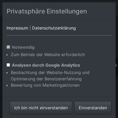
Privatsphäre Einstellungen
Orts-Album von Graben-Neudorf/Graben
in Baden-
Impressum
|
Datenschutzerklärung
Württemberg,Deutschland
Im Shop bestellen
Notwendig
Zum Betrieb der Website erforderlich
Analysen durch Google Analytics
Beobachtung der Website-Nutzung und
Optimierung der Benutzererfahrung
Bewertung von Marketingaktionen
Ich bin nicht einverstanden
Einverstanden
Reit- und Fahrverein eV im Ortsteil Graben in Graben-