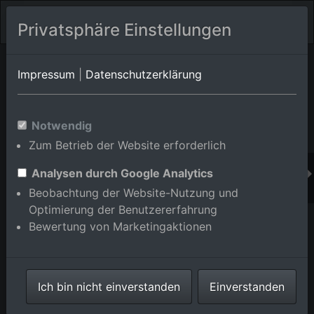
Privatsphäre Einstellungen
Orts-Album von Freudenberg
in Baden-
Impressum
|
Datenschutzerklärung
Württemberg,Deutschland
Im Shop bestellen
Notwendig
Zum Betrieb der Website erforderlich
Analysen durch Google Analytics
Beobachtung der Website-Nutzung und
Optimierung der Benutzererfahrung
Bewertung von Marketingaktionen
Ich bin nicht einverstanden
Einverstanden
Rauch Möbelwerke GmbH in Freudenberg im