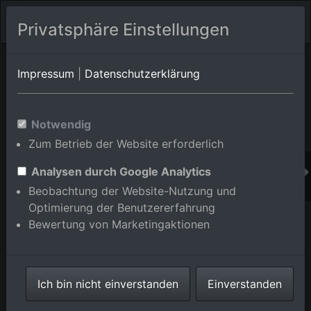
Privatsphäre Einstellungen
Orts-Album von Heddesheim
in Baden-
Impressum
|
Datenschutzerklärung
Württemberg,Deutschland
Im Shop bestellen
Notwendig
Zum Betrieb der Website erforderlich
Analysen durch Google Analytics
Beobachtung der Website-Nutzung und
Optimierung der Benutzererfahrung
Bewertung von Marketingaktionen
Ich bin nicht einverstanden
Einverstanden
Pfenning in Heddesheim im Bundesland Baden-