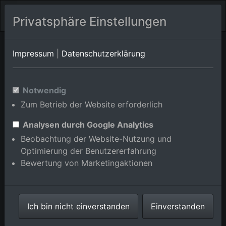
Privatsphäre Einstellungen
Orts-Album von Bühl/Moos
in Baden-
Impressum
|
Datenschutzerklärung
Württemberg,Deutschland
Im Shop bestellen
Notwendig
Zum Betrieb der Website erforderlich
Analysen durch Google Analytics
Beobachtung der Website-Nutzung und
Optimierung der Benutzererfahrung
Bewertung von Marketingaktionen
Ich bin nicht einverstanden
Einverstanden
Pfarrkirche im Ortsteil Moos in Bühl im Bundesland