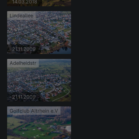
14.03.2018
Lindeallee
21.11.2009
Adelheidstr
21.11.2009
Golfclub Altrhein e.V