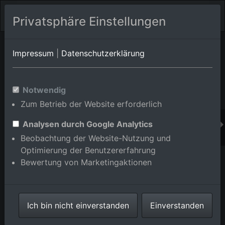
Privatsphäre Einstellungen
Orts-Album von Rastatt/Ottersdorf
in Baden-
Impressum
|
Datenschutzerklärung
Württemberg,Deutschland
Im Shop bestellen
Notwendig
Zum Betrieb der Website erforderlich
Analysen durch Google Analytics
Beobachtung der Website-Nutzung und
Optimierung der Benutzererfahrung
Bewertung von Marketingaktionen
Ich bin nicht einverstanden
Einverstanden
Ottersdorf von Norden in Rastatt im Bundesland