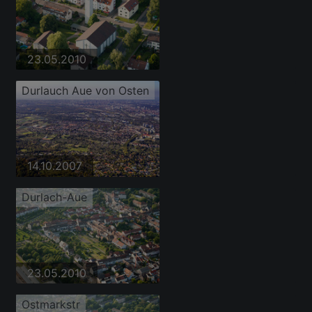
23.05.2010
Durlauch Aue von Osten
14.10.2007
Durlach-Aue
23.05.2010
Ostmarkstr