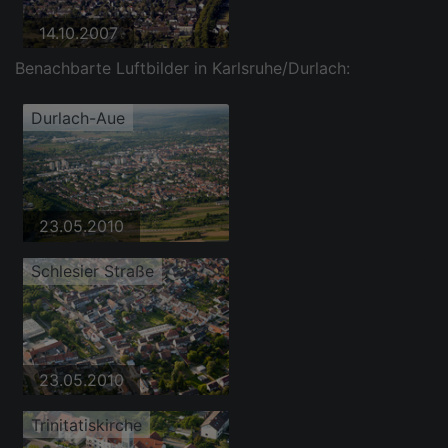
14.10.2007
Benachbarte Luftbilder in Karlsruhe/Durlach:
Durlach-Aue
23.05.2010
Schlesier Straße
23.05.2010
Trinitatiskirche