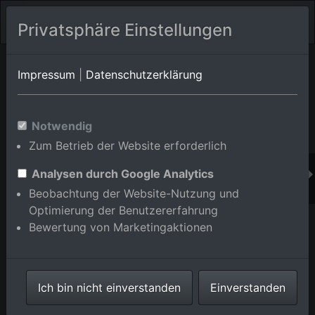
Privatsphäre Einstellungen
Orts-Album von Karlsruhe/Durlach
in Baden-
Impressum
|
Datenschutzerklärung
Württemberg,Deutschland
Im Shop bestellen
Notwendig
Zum Betrieb der Website erforderlich
Analysen durch Google Analytics
Beobachtung der Website-Nutzung und
Optimierung der Benutzererfahrung
Bewertung von Marketingaktionen
Ich bin nicht einverstanden
Einverstanden
Ortsteil Aue von Südwesten im Ortsteil Durlach in