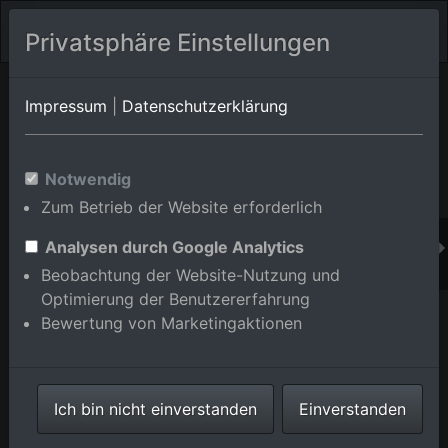
Privatsphäre Einstellungen
Orts-Album von Kraichtal/Unteröwisheim
in Baden-
Impressum
|
Datenschutzerklärung
Württemberg,Deutschland
Im Shop bestellen
Notwendig
Zum Betrieb der Website erforderlich
Analysen durch Google Analytics
Beobachtung der Website-Nutzung und
Optimierung der Benutzererfahrung
Bewertung von Marketingaktionen
Ich bin nicht einverstanden
Einverstanden
Ortsansicht der Straßen und Häuser der Wohngebiete