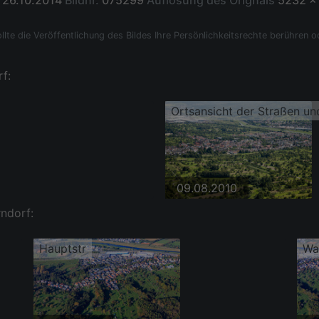
26.10.2014
Bildnr.
075299
Auflösung des Orignals
5232 x
llte die Veröffentlichung des Bildes Ihre Persönlichkeitsrechte berühren o
f:
Ortsansicht der Straßen u
09.08.2010
ndorf:
Hauptstr
Wa