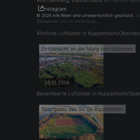
Württemberg, Deutschland
Aufnahme vom
Instagram
© 2026 Alle Bilder sind urheberrechtlich geschützt.
So
Bildnummer und ich entferne es.
Ähnliche Luftbilder in Kuppenheim/Oberndor
Ortsansicht an der Murg von Südosten
26.10.2014
Benachbarte Luftbilder in Kuppenheim/Ober
Sportplatz des SV 08 Kuppenheim