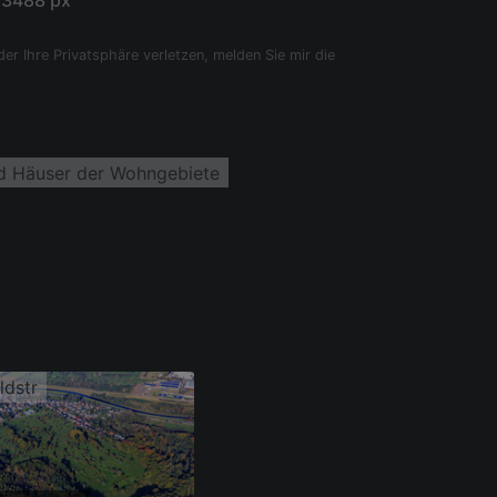
 3488 px
der Ihre Privatsphäre verletzen, melden Sie mir die
nd Häuser der Wohngebiete
ldstr