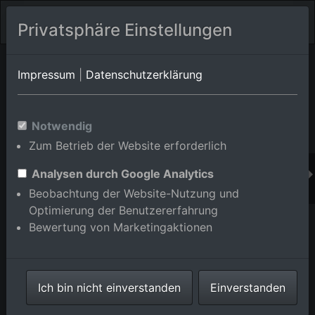
Privatsphäre Einstellungen
Orts-Album von Graben-Neudorf/Neudorf
in Baden-
Impressum
|
Datenschutzerklärung
Württemberg,Deutschland
Im Shop bestellen
Notwendig
Zum Betrieb der Website erforderlich
Analysen durch Google Analytics
Beobachtung der Website-Nutzung und
Optimierung der Benutzererfahrung
Bewertung von Marketingaktionen
Ich bin nicht einverstanden
Einverstanden
Ortsansicht aus Süden im Ortsteil Neudorf in Graben-