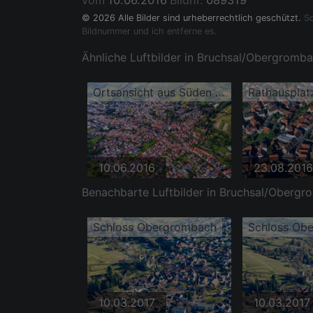
vom
10.06.2016
Bildnr.
089319
© 2026 Alle Bilder sind urheberrechtlich geschützt.
So
Bildnummer und ich entferne es.
Ähnliche Luftbilder in Bruchsal/Obergromba
Ortsansicht aus Süden mit Kirche St. Martin
10.06.2016
23.08.2016
Benachbarte Luftbilder in Bruchsal/Obergr
Schloss Obergrombach
Schloss Ob
10.03.2017
10.03.2017