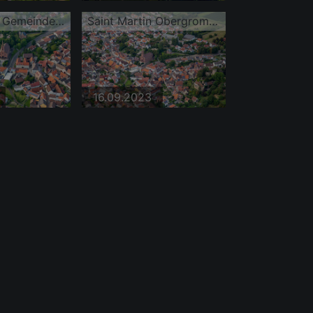
katholischen Gemeinde im Altstadt- Zentrum der Innenstadt
Saint Martin Obergrombach
16.09.2023