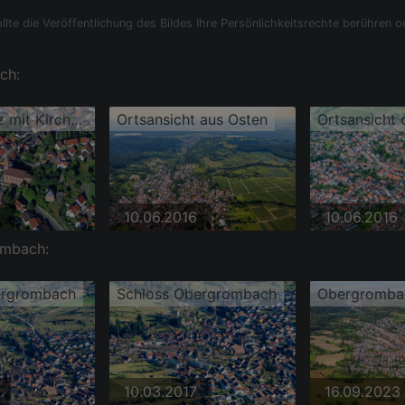
llte die Veröffentlichung des Bildes Ihre Persönlichkeitsrechte berühren o
ch:
Rathausplatz mit Kirche St. Martin
Ortsansicht aus Osten
10.06.2016
10.06.2016
ombach:
ergrombach
Schloss Obergrombach
10.03.2017
16.09.2023