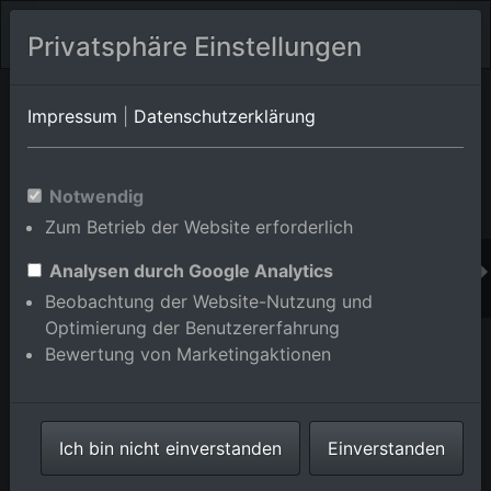
Privatsphäre Einstellungen
Orts-Album von Bühl/Oberbruch
in Baden-
Impressum
|
Datenschutzerklärung
Württemberg,Deutschland
Im Shop bestellen
Notwendig
Zum Betrieb der Website erforderlich
Analysen durch Google Analytics
Beobachtung der Website-Nutzung und
Optimierung der Benutzererfahrung
Bewertung von Marketingaktionen
Ich bin nicht einverstanden
Einverstanden
Oberbruch aus Nordosten in Bühl im Bundesland