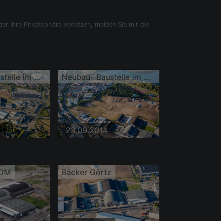
der Ihre Privatsphäre verletzen, melden Sie mir die
Neubau- Baustelle im Gewerbegebiet Schütte-Lanz-Park
Neubau- Baustelle im Gewerbegebiet Schütte-Lanz-Park
23.09.2014
 DM
Bäcker Görtz