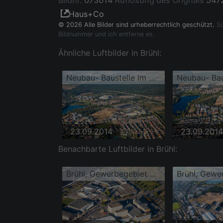
Bildnr.
073014
Auflösung des Orignals
5472
Haus+Co
© 2026 Alle Bilder sind urheberrechtlich geschützt.
So
Bildnummer und ich entferne es.
Ähnliche Luftbilder in Brühl:
Neubau- Baustelle im Gewerbegebiet Schütte-Lanz-Park
23.09.2014
23.09.2014
Benachbarte Luftbilder in Brühl:
Brühl, Gewerbegebiet Schütte-Lanz-Park