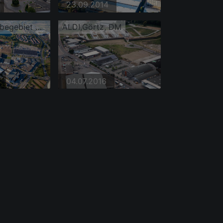
23.09.2014
Brühl, Gewerbegebiet Schütte-Lanz-Park
ALDI,Görtz, DM
04.07.2016