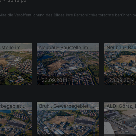
 x 3648 px
llte die Veröffentlichung des Bildes Ihre Persönlichkeitsrechte berühren o
Neubau- Baustelle im Gewerbegebiet Schütte-Lanz-Park
Neubau- Baustelle im Gewerbegebiet Schütte-Lanz-Park
23.09.2014
23.09.2014
Brühl, Gewerbegebiet Schütte-Lanz-Park
Brühl, Gewerbegebiet Schütte-Lanz-Park
ALDI,Görtz,