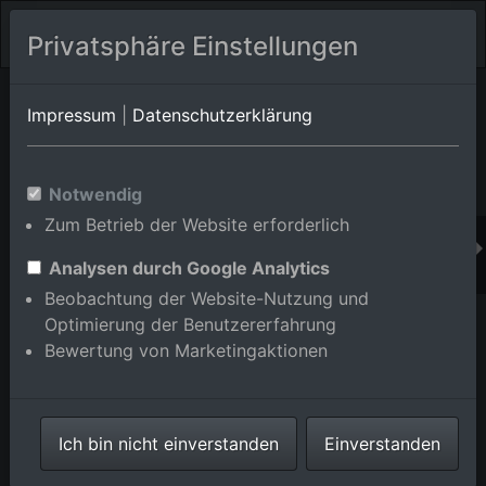
Privatsphäre Einstellungen
Orts-Album von Rastatt
in Baden-Württemberg,Deutschland
Impressum
|
Datenschutzerklärung
Im Shop bestellen
Notwendig
Zum Betrieb der Website erforderlich
Analysen durch Google Analytics
Beobachtung der Website-Nutzung und
Optimierung der Benutzererfahrung
Bewertung von Marketingaktionen
Ich bin nicht einverstanden
Einverstanden
Neckarstr in Rastatt im Bundesland Baden-
Württemberg, Deutschland
Aufnahme vom
26.10.2014