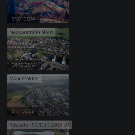
31.01.2014
Neckarstraße Nord
26.10.2014
Münchfeldstr
21.11.2009
Rastatter SC/DJK 2013 eV