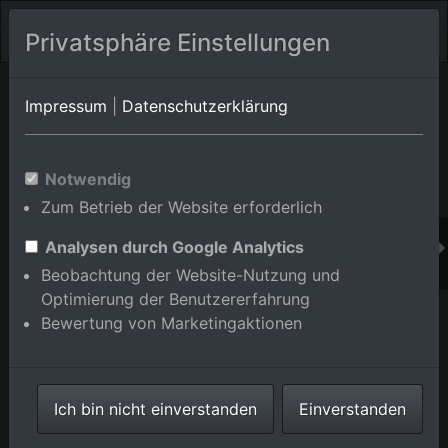
Privatsphäre Einstellungen
Orts-Album von Steinmauern
in Baden-
Impressum
|
Datenschutzerklärung
Württemberg,Deutschland
Im Shop bestellen
Notwendig
Zum Betrieb der Website erforderlich
Analysen durch Google Analytics
Beobachtung der Website-Nutzung und
Optimierung der Benutzererfahrung
Bewertung von Marketingaktionen
Ich bin nicht einverstanden
Einverstanden
Murgmündung in Steinmauern im Bundesland Baden-