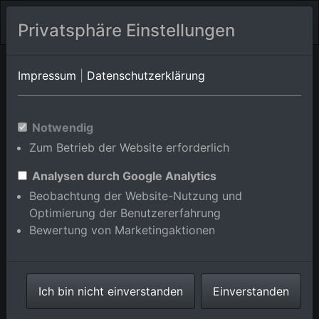
Privatsphäre Einstellungen
Orts-Album von Dielheim/Horrenberg
in Baden-
Impressum
|
Datenschutzerklärung
Württemberg,Deutschland
Im Shop bestellen
Notwendig
Zum Betrieb der Website erforderlich
Analysen durch Google Analytics
Beobachtung der Website-Nutzung und
Optimierung der Benutzererfahrung
Bewertung von Marketingaktionen
Ich bin nicht einverstanden
Einverstanden
Maria Königin im Ortsteil Horrenberg in Dielheim im