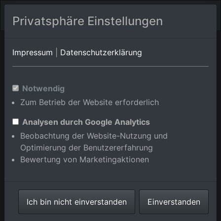
Privatsphäre Einstellungen
Orts-Album von Hardheim/Vollmersdorf
in Baden-
Impressum
|
Datenschutzerklärung
Württemberg,Deutschland
Im Shop bestellen
Notwendig
Zum Betrieb der Website erforderlich
Analysen durch Google Analytics
Beobachtung der Website-Nutzung und
Optimierung der Benutzererfahrung
Bewertung von Marketingaktionen
Ich bin nicht einverstanden
Einverstanden
Vollmersdorf von Südwesten in Hardheim im