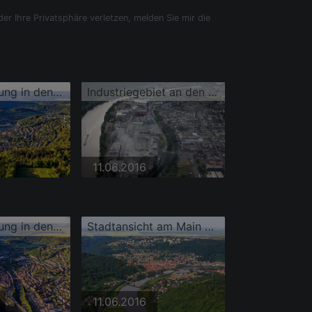
der Ihre Privatsphäre verletzen, melden Sie mir die
Taubermündung in den Main unter der Burg Wertheim aus Nordosten
Industriegebiet an den Fluß- Uferbereichen des Main
11.06.2016
Taubermündung in den Main unter Schloss Burg Wertheim über der Altstadt
Stadtansicht am Main aus Osten
11.06.2016