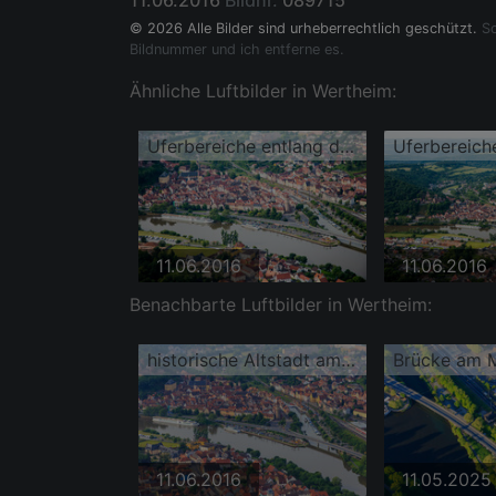
11.06.2016
Bildnr.
089715
© 2026 Alle Bilder sind urheberrechtlich geschützt.
So
Bildnummer und ich entferne es.
Ähnliche Luftbilder in Wertheim:
Uferbereiche entlang der Fluß- Mündung der Tauber in den Main
11.06.2016
11.06.2016
Benachbarte Luftbilder in Wertheim:
historische Altstadt am Main mit Spitzer Turm
11.06.2016
11.05.2025