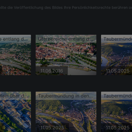
llte die Veröffentlichung des Bildes Ihre Persönlichkeitsrechte berühren o
Uferbereiche entlang der Fluß- Mündung der Tauber in den Main
Uferbereiche entlang der Fluß- Mündung der Tauber in den Main
11.06.2016
11.05.2025
Brücke am Main über die Taubermündung
Taubermündung in den Main unter Schloss Burg Wertheim über der Altstadt
11.05.2025
11.05.2025