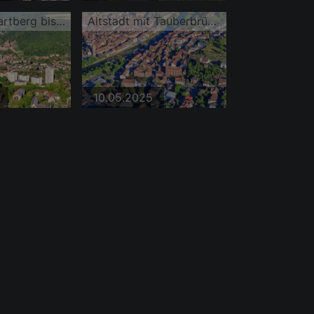
Blick vom Wartberg bis zum Schloss Burg Wertheim über der Altstadt mit Maintal
Altstadt mit Tauberbrücke und Kirche St. Venantius
10.05.2025