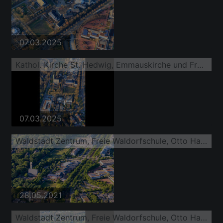
07.03.2025
Kathol. Kirche St. Hedwig, Emmauskirche und Freie Waldorfschule Karlsruhe
07.03.2025
Waldstadt Zentrum, Freie Waldorfschule, Otto Hahn Gymnasium
28.05.2021
Waldstadt Zentrum, Freie Waldorfschule, Otto Hahn Gymnasium