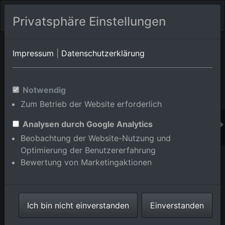
Privatsphäre Einstellungen
Orts-Album von Karlsruhe/Waldstadt
in Baden-
Impressum
|
Datenschutzerklärung
Württemberg,Deutschland
Im Shop bestellen
Notwendig
Zum Betrieb der Website erforderlich
Analysen durch Google Analytics
Beobachtung der Website-Nutzung und
Optimierung der Benutzererfahrung
Bewertung von Marketingaktionen
Ich bin nicht einverstanden
Einverstanden
Stadtteil jenseits der Gustav-Heinemann-Allee im