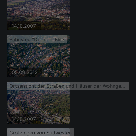
14.10.2007
Bahnsteg "Der rote Blitz
05.09.2012
Ortsansicht der Straßen und Häuser der Wohngebiete
14.10.2007
Grötzingen von Südwesten