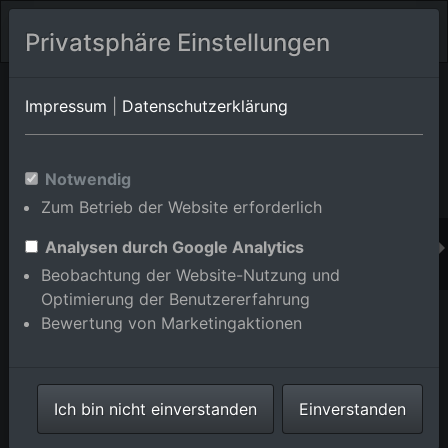
Privatsphäre Einstellungen
Orts-Album von Karlsruhe/Grötzingen
in Baden-
Impressum
|
Datenschutzerklärung
Württemberg,Deutschland
Im Shop bestellen
Notwendig
Zum Betrieb der Website erforderlich
Analysen durch Google Analytics
Beobachtung der Website-Nutzung und
Optimierung der Benutzererfahrung
Bewertung von Marketingaktionen
Ich bin nicht einverstanden
Einverstanden
Stadtansicht aus Westen im Ortsteil Grötzingen in