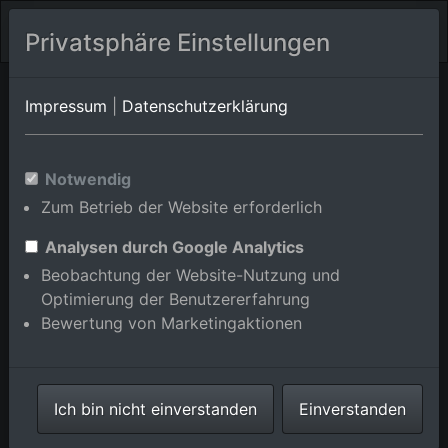
Privatsphäre Einstellungen
Orts-Album von Wertheim/Mondfeld
in Baden-
Impressum
|
Datenschutzerklärung
Württemberg,Deutschland
Im Shop bestellen
Notwendig
Zum Betrieb der Website erforderlich
Analysen durch Google Analytics
Beobachtung der Website-Nutzung und
Optimierung der Benutzererfahrung
Bewertung von Marketingaktionen
Ich bin nicht einverstanden
Einverstanden
St. Martin im Ortsteil Mondfeld in Wertheim im