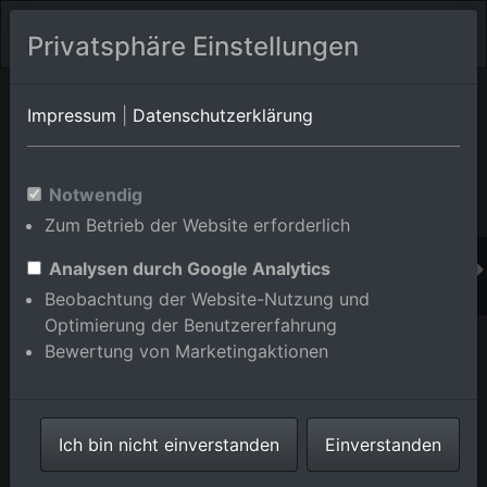
Privatsphäre Einstellungen
Orts-Album von Mannheim/Vogelstang
in Baden-
Impressum
|
Datenschutzerklärung
Württemberg,Deutschland
Im Shop bestellen
Notwendig
Zum Betrieb der Website erforderlich
Analysen durch Google Analytics
Beobachtung der Website-Nutzung und
Optimierung der Benutzererfahrung
Bewertung von Marketingaktionen
Ich bin nicht einverstanden
Einverstanden
Siedlungsgebiet im Ortsteil Vogelstang in Mannheim