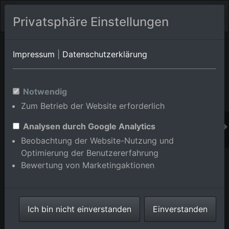
Privatsphäre Einstellungen
Orts-Album von Karlsdorf-Neuthard/Neuthard
in Baden-
Impressum
|
Datenschutzerklärung
Württemberg,Deutschland
Im Shop bestellen
Notwendig
Zum Betrieb der Website erforderlich
Analysen durch Google Analytics
Beobachtung der Website-Nutzung und
Optimierung der Benutzererfahrung
Bewertung von Marketingaktionen
Ich bin nicht einverstanden
Einverstanden
Ortsmitte mit Kirche St. Bernhard im Ortsteil Neuthard