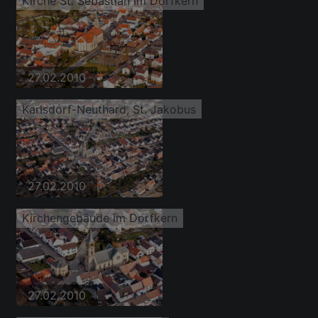
Kirche St. Sebastian im Dorfkern
27.02.2010
Karlsdorf-Neuthard, St. Jakobus
27.02.2010
Kirchengebäude im Dorfkern
27.02.2010