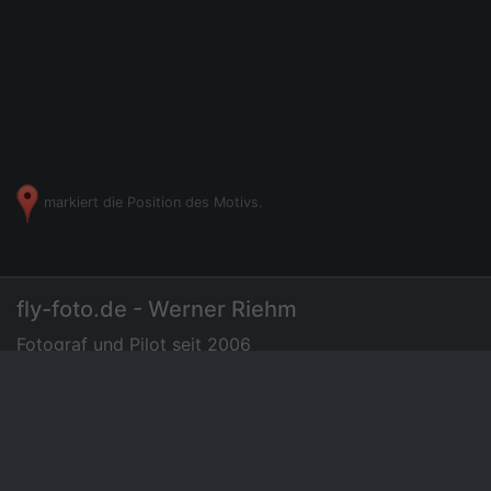
markiert die Position des Motivs.
fly-foto.de - Werner Riehm
Fotograf und Pilot seit 2006
07275 - 72 94 35
|
Luftbilder
Preisliste