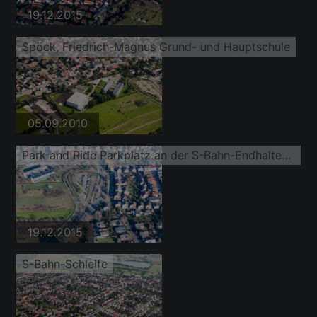
19.12.2015
Spöck, Friedrich-Magnus Grund- und Hauptschule
05.09.2010
Park and Ride Parkplatz an der S-Bahn-Endhaltestelle Spöck Richard-Hecht-Schule
19.12.2015
S-Bahn-Schleife