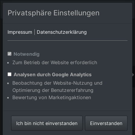
Privatsphäre Einstellungen
Orts-Album von Stutensee/Spöck
in Baden-
Impressum
|
Datenschutzerklärung
Württemberg,Deutschland
Im Shop bestellen
Notwendig
Zum Betrieb der Website erforderlich
Analysen durch Google Analytics
Beobachtung der Website-Nutzung und
Optimierung der Benutzererfahrung
Bewertung von Marketingaktionen
Ich bin nicht einverstanden
Einverstanden
Ortsansicht der Straßen und Häuser der Wohngebiete