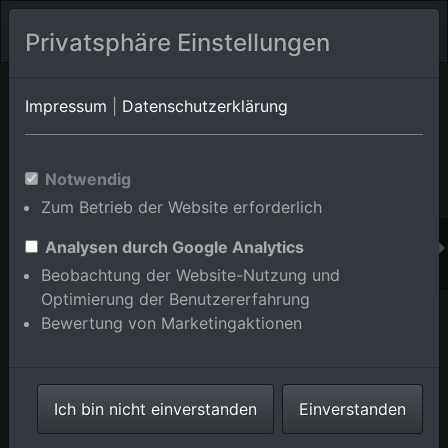
Privatsphäre Einstellungen
Orts-Album von Gaggenau
in Baden-
Impressum
|
Datenschutzerklärung
Württemberg,Deutschland
Im Shop bestellen
Notwendig
Zum Betrieb der Website erforderlich
Analysen durch Google Analytics
Beobachtung der Website-Nutzung und
Optimierung der Benutzererfahrung
Bewertung von Marketingaktionen
Ich bin nicht einverstanden
Einverstanden
Ortsansicht beidseits der Murg von Südwesten vor