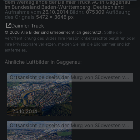
dem Werksglände der Daimler Truck AG in Gaggenau
im Bundesland Baden-Württemberg, Deutschland
Aufnahme vom
26.10.2014
Bildnr.
075309
Auflösung
des Orignals
5472 x 3648 px
Daimler Truck
© 2026 Alle Bilder sind urheberrechtlich geschützt.
Sollte die
Veröffentlichung des Bildes Ihre Persönlichkeitsrechte berühren oder
Ihre Privatsphäre verletzen, melden Sie mir die Bildnummer und ich
entferne es.
Ähnliche Luftbilder in Gaggenau:
Ortsansicht beidseits der Murg von Südwesten vor dem Werksglände der Daimler Truck AG
26.10.2014
Ortsansicht beidseits der Murg von Südwesten vor dem Werksglände der Daimler Truck AG