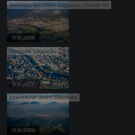
Merzedes BenzWerk Gaggenau, Daimler AG
11.10.2008
Murgpark Gaggenau
11.10.2008
Abenddunst überm Odenwald
11.10.2008