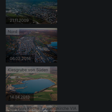
21.11.2009
Nord
06.02.2016
Kiesgrube von Süden
14.04.2013
Dionysius Kirche / Jugendkirche VIA