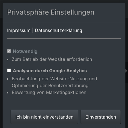
Privatsphäre Einstellungen
Orts-Album von Durmersheim
in Baden-
Impressum
|
Datenschutzerklärung
Württemberg,Deutschland
Im Shop bestellen
Notwendig
Zum Betrieb der Website erforderlich
Analysen durch Google Analytics
Beobachtung der Website-Nutzung und
Optimierung der Benutzererfahrung
Bewertung von Marketingaktionen
Ich bin nicht einverstanden
Einverstanden
Kieswerk Wilhem Stürmlinger & Söhne in Durmersheim