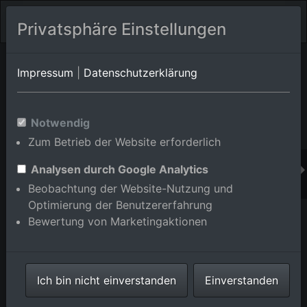
Privatsphäre Einstellungen
Orts-Album von Elchesheim-Illingen/Illingen
in Baden-
Impressum
|
Datenschutzerklärung
Württemberg,Deutschland
Im Shop bestellen
Notwendig
Zum Betrieb der Website erforderlich
Analysen durch Google Analytics
Beobachtung der Website-Nutzung und
Optimierung der Benutzererfahrung
Bewertung von Marketingaktionen
Ich bin nicht einverstanden
Einverstanden
Ilingen im Ortsteil Illingen in Elchesheim-Illingen im