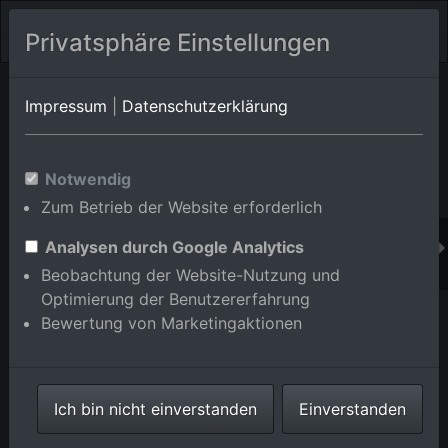
Privatsphäre Einstellungen
Orts-Album von Philippsburg/Huttenheim
in Baden-
Impressum
|
Datenschutzerklärung
Württemberg,Deutschland
Im Shop bestellen
Notwendig
Zum Betrieb der Website erforderlich
Analysen durch Google Analytics
Beobachtung der Website-Nutzung und
Optimierung der Benutzererfahrung
Bewertung von Marketingaktionen
Ich bin nicht einverstanden
Einverstanden
Huttenheim von Südwesten in Philippsburg im