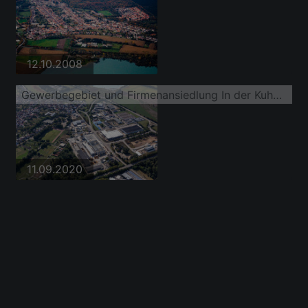
12.10.2008
Gewerbegebiet und Firmenansiedlung In der Kuhweid mit SAB Trade & Services GmbH, Frank und Waldenberger GmbH, airwasol und Ledo Plus in Huttenheim
11.09.2020