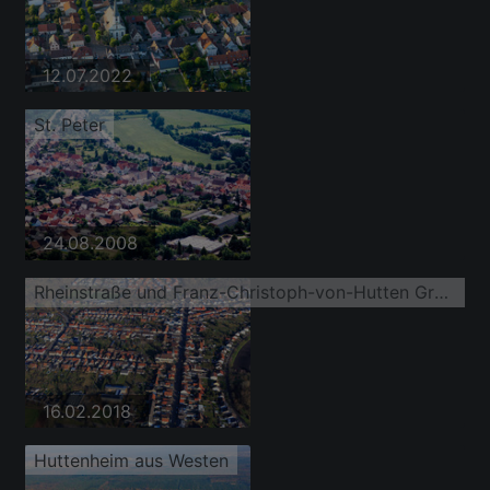
12.07.2022
St. Peter
24.08.2008
Rheinstraße und Franz-Christoph-von-Hutten Grundschule
16.02.2018
Huttenheim aus Westen