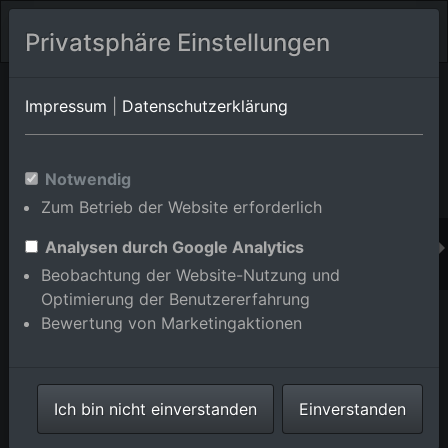
Privatsphäre Einstellungen
Orts-Album von Rastatt/Plittersdorf
in Baden-
Impressum
|
Datenschutzerklärung
Württemberg,Deutschland
Im Shop bestellen
Notwendig
Zum Betrieb der Website erforderlich
Analysen durch Google Analytics
Beobachtung der Website-Nutzung und
Optimierung der Benutzererfahrung
Bewertung von Marketingaktionen
Ich bin nicht einverstanden
Einverstanden
Fähre Hotel Rheinstrom im Ortsteil Plittersdorf in