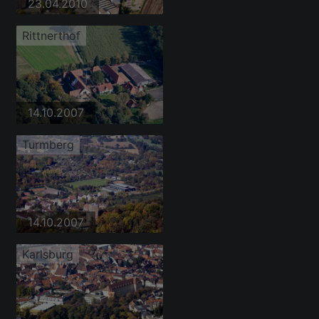
23.04.2010
Rittnerthof
14.10.2007
Turmberg
14.10.2007
Karlsburg