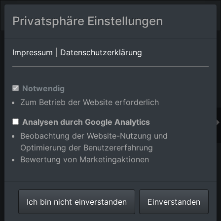
Privatsphäre Einstellungen
Orts-Album von Karlsruhe/Durlach
in Baden-
Impressum
|
Datenschutzerklärung
Württemberg,Deutschland
Im Shop bestellen
Notwendig
Zum Betrieb der Website erforderlich
Analysen durch Google Analytics
Beobachtung der Website-Nutzung und
Optimierung der Benutzererfahrung
Bewertung von Marketingaktionen
Ich bin nicht einverstanden
Einverstanden
Dr. Schwabe im Ortsteil Durlach in Karlsruhe im