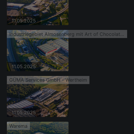
11.05.2025
Industriegebiet Almosenberg mit Art of Chocolate Wertheim und WAREMA Sun Forum
11.05.2025
GÜMA Services GmbH - Wertheim
11.05.2025
Warema