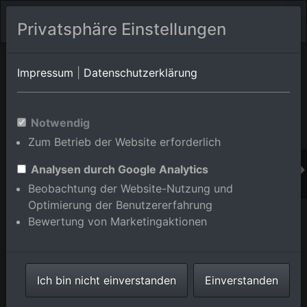
Privatsphäre Einstellungen
Orts-Album von Wertheim/Bettingen
in Baden-
Impressum
|
Datenschutzerklärung
Württemberg,Deutschland
Im Shop bestellen
Notwendig
Zum Betrieb der Website erforderlich
Analysen durch Google Analytics
Beobachtung der Website-Nutzung und
Optimierung der Benutzererfahrung
Bewertung von Marketingaktionen
Ich bin nicht einverstanden
Einverstanden
Bettingen, Hymer-Wohnmobile in Wertheim im