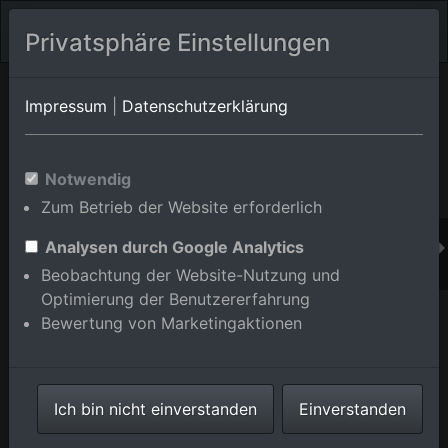
Privatsphäre Einstellungen
Orts-Album von Achern/Gamshurst
in Baden-
Impressum
|
Datenschutzerklärung
Württemberg,Deutschland
Im Shop bestellen
Notwendig
Zum Betrieb der Website erforderlich
Analysen durch Google Analytics
Beobachtung der Website-Nutzung und
Optimierung der Benutzererfahrung
Bewertung von Marketingaktionen
Ich bin nicht einverstanden
Einverstanden
Autobahnausfahrt A5 im Ortsteil Gamshurst in Achern