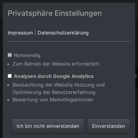
Privatsphäre Einstellungen
Orts-Album von Weingarten
in Baden-
Impressum
|
Datenschutzerklärung
Württemberg,Deutschland
Im Shop bestellen
Notwendig
Zum Betrieb der Website erforderlich
Analysen durch Google Analytics
Beobachtung der Website-Nutzung und
Optimierung der Benutzererfahrung
Bewertung von Marketingaktionen
Ich bin nicht einverstanden
Einverstanden
Weingarten von Südosten im Bundesland Baden-