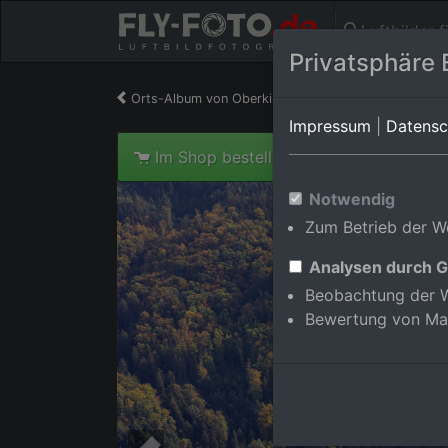
Luftbilder 
Privatsphäre 
Orts-Album von Oberkirch/Wolfhag
in Baden-Wü
Impressum
|
Datensc
Im Shop bestellen
Notwendig
Zum Betrieb der We
Analysen durch G
Beobachtung der W
Bewertung von Ma