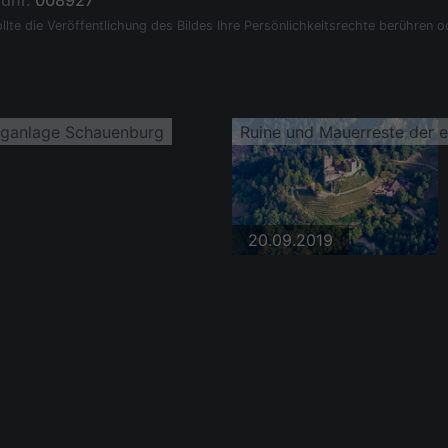
ldnr.
008927
llte die Veröffentlichung des Bildes Ihre Persönlichkeitsrechte berühren o
rganlage Schauenburg
Ruine und Mauerreste der 
20.09.2019