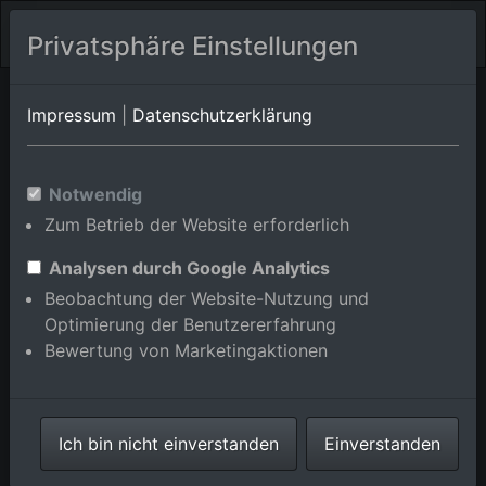
Privatsphäre Einstellungen
Orts-Album von Mudau/Scheidental
in Baden-
Impressum
|
Datenschutzerklärung
Württemberg,Deutschland
Im Shop bestellen
Notwendig
Zum Betrieb der Website erforderlich
Analysen durch Google Analytics
Beobachtung der Website-Nutzung und
Optimierung der Benutzererfahrung
Bewertung von Marketingaktionen
Ich bin nicht einverstanden
Einverstanden
Ober-Scheidental in Mudau im Bundesland Baden-