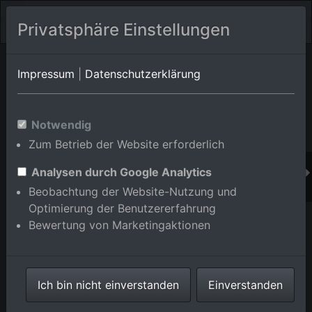
Privatsphäre Einstellungen
Orts-Album von Eggenstein-Leopoldshafen/Leopoldshafen
in
Impressum
|
Datenschutzerklärung
Baden-Württemberg,Deutschland
Im Shop bestellen
Notwendig
Zum Betrieb der Website erforderlich
Analysen durch Google Analytics
Beobachtung der Website-Nutzung und
Optimierung der Benutzererfahrung
Bewertung von Marketingaktionen
Ich bin nicht einverstanden
Einverstanden
Leopoldshafen, KIK Campus Nord in Eggenstein-