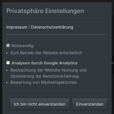
Privatsphäre Einstellungen
Orts-Album von Kusterdingen/Jettenburg
in Baden-
Impressum
|
Datenschutzerklärung
Württemberg,Deutschland
Im Shop bestellen
Notwendig
Zum Betrieb der Website erforderlich
Analysen durch Google Analytics
Beobachtung der Website-Nutzung und
Optimierung der Benutzererfahrung
Bewertung von Marketingaktionen
Ich bin nicht einverstanden
Einverstanden
Jettenburg von Süden in Kusterdingen im Bundesland