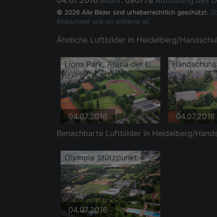
04.07.2016
Bildnr.
090778
Auflösung des O
© 2026 Alle Bilder sind urheberrechtlich geschützt.
So
Bildnummer und ich entferne es.
Ähnliche Luftbilder in Heidelberg/Handschu
Lions Park, Arena der Löwen
Handschuhs
04.07.2016
04.07.2016
Benachbarte Luftbilder in Heidelberg/Hand
Olympia Stützpunkt
04.07.2016