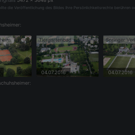
rignals
5472 x 3648 px
llte die Veröffentlichung des Bildes Ihre Persönlichkeitsrechte berühren o
hsheimer:
heim
Tiergartenbad
Springer Ver
04.07.2016
04.07.2016
schuhsheimer: