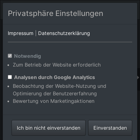
Privatsphäre Einstellungen
Orts-Album von Mandelbachtal/Bliesmengen-Bolchen
in
Impressum
|
Datenschutzerklärung
Saarland,Deutschland
Im Shop bestellen
Notwendig
Zum Betrieb der Website erforderlich
Analysen durch Google Analytics
Beobachtung der Website-Nutzung und
Optimierung der Benutzererfahrung
Bewertung von Marketingaktionen
Ich bin nicht einverstanden
Einverstanden
Landwirtschaftliche Nutzflächen und Feldgrenzen