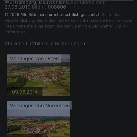
Württemberg, Deutschland
Aufnahme vom
27.08.2019
Bildnr.
008606
© 2026 Alle Bilder sind urheberrechtlich geschützt.
Sollte die
Veröffentlichung des Bildes Ihre Persönlichkeitsrechte berühren oder
Ihre Privatsphäre verletzen, melden Sie mir die Bildnummer und ich
entferne es.
Ähnliche Luftbilder in Kusterdingen:
Mähringen von Osten
09.06.2014
Mähringen von Nordosten