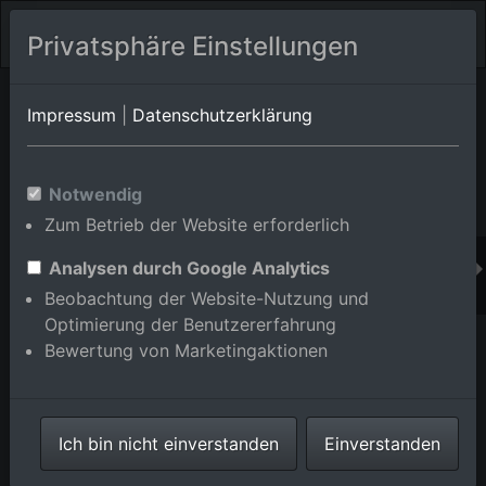
Privatsphäre Einstellungen
Orts-Album von Kusterdingen
in Baden-
Impressum
|
Datenschutzerklärung
Württemberg,Deutschland
Im Shop bestellen
Notwendig
Zum Betrieb der Website erforderlich
Analysen durch Google Analytics
Beobachtung der Website-Nutzung und
Optimierung der Benutzererfahrung
Bewertung von Marketingaktionen
Ich bin nicht einverstanden
Einverstanden
Kusterdingen von Nordwesten im Bundesland Baden-